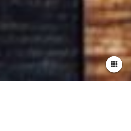
Cookie-Einstellungen
Diese Webseite verwendet Cookies, um Besuchern ein optimales
Nutzererlebnis zu bieten. Bestimmte Inhalte von Drittanbietern werden
nur angezeigt, wenn die entsprechende Option aktiviert ist. Die
Datenverarbeitung kann dann auch in einem Drittland erfolgen.
Weitere Informationen hierzu in der Datenschutzerklärung.
UNSER ROLLENDES RESTAURANT
DAT DING
Technisch notwendige
Wir sorgen für das kulinarische Highlight auf deinen Event.
Diese Cookies sind zum Betrieb der Webseite notwendig, z.B. zum